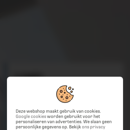
Informatie
Home
VELUX vervangen
Combinatie dakramen
Showroom
Hulp tijdens montage
Algemene voorwaarden
Account gegevens
Login
Producten
Alle producten
Mijn Account
De prijzen na inloggen zijn inclusief btw en
inclusief jouw persoonlijke kortingen.
Deze webshop maakt gebruik van cookies.
Klantenservice
Google cookies
worden gebruikt voor het
Gebruikersnaam
personaliseren van advertenties. We slaan geen
Klantenservice
persoonlijke gegevens op. Bekijk
ons privacy