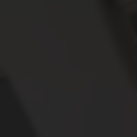
Levering op locatie
Filter
Home
/
Alle producten
/
Lichttunnels
/
Lichttunnel toebehoren
Lichttunnel toebehoren
Jouw persoonlijke prijzen en kortingen
Levering op locatie
Technische vragen? Bel gerust 024 3972199