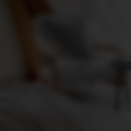
Schrijf je in voor de nieuwsbrief
E-mailadres
*
Copyright Dakraamopmaat.nl 2026